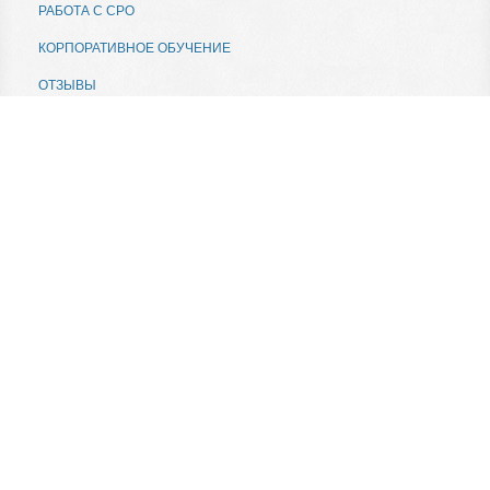
РАБОТА С СРО
КОРПОРАТИВНОЕ ОБУЧЕНИЕ
ОТЗЫВЫ
ПРЕДСТАВИТЕЛЬСТВА
КОНТАКТЫ
КАРТА САЙТА
АДРЕС: 199034, САНКТ-ПЕТЕРБУРГ,
13-Я ЛИНИЯ В. О., Д.6-8, ПОМ. 72Н
ТЕЛЕФОН: (812) 740-70-33 (34, 37)
ФАКС: (812) 740-70-36
EMAIL:
INFO@MVIPK.RU
© МВИПК 2026. Все права защищены.